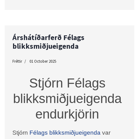
Árshátíðarferð Félags
blikksmiðjueigenda
Fréttir
01 October 2025
Stjórn Félags
blikksmiðjueigenda
endurkjörin
Stjórn
Félags blikksmiðjueigenda
var