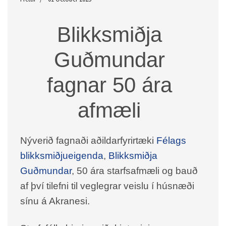
Blikksmiðja
Guðmundar
fagnar 50 ára
afmæli
Nýverið fagnaði aðildarfyrirtæki
Félags
blikksmiðjueigenda
,
Blikksmiðja
Guðmundar
, 50 ára starfsafmæli og bauð
af því tilefni til veglegrar veislu í húsnæði
sínu á Akranesi.