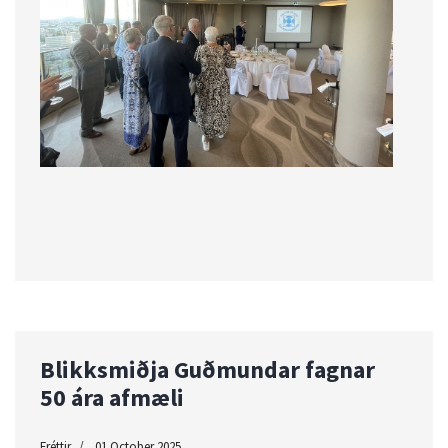
Blikksmiðja Guðmundar fagnar
50 ára afmæli
Fréttir
01 October 2025