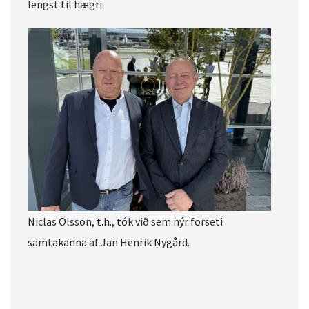
lengst til hægri.
Niclas Olsson, t.h., tók við sem nýr forseti
samtakanna af Jan Henrik Nygård.