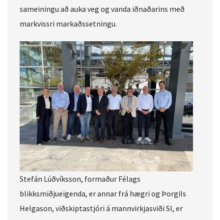
sameiningu að auka veg og vanda iðnaðarins með
markvissri markaðssetningu.
Stefán Lúðvíksson, formaður Félags
blikksmiðjueigenda, er annar frá hægri og Þorgils
Helgason, viðskiptastjóri á mannvirkjasviði SI, er