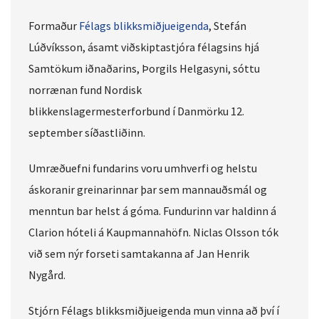
Formaður
Félags blikksmiðjueigenda
, Stefán
Lúðvíksson, ásamt viðskiptastjóra félagsins hjá
Samtökum iðnaðarins, Þorgils Helgasyni, sóttu
norrænan fund Nordisk
blikkenslagermesterforbund í Danmörku 12.
september síðastliðinn.
Umræðuefni fundarins voru umhverfi og helstu
áskoranir greinarinnar þar sem mannauðsmál og
menntun bar helst á góma. Fundurinn var haldinn á
Clarion hóteli á Kaupmannahöfn. Niclas Olsson tók
við sem nýr forseti samtakanna af Jan Henrik
Nygård.
Stjórn Félags blikksmiðjueigenda mun vinna að því í