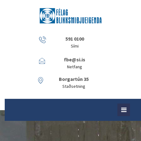
591 0100
Sími
fbe@si.is
Netfang
Borgartún 35
Staðsetning