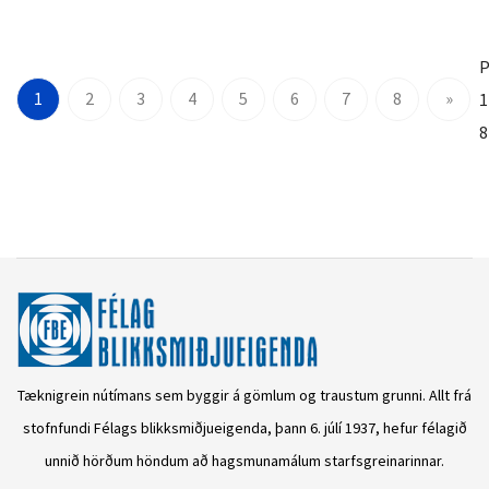
P
1
2
3
4
5
6
7
8
»
1
8
Tæknigrein nútímans sem byggir á gömlum og traustum grunni. Allt frá
stofnfundi Félags blikksmiðjueigenda, þann 6. júlí 1937, hefur félagið
unnið hörðum höndum að hagsmunamálum starfsgreinarinnar.