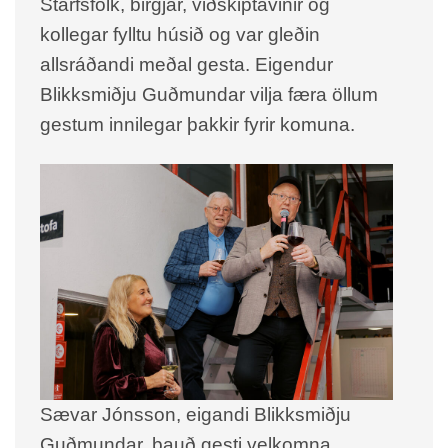
Starfsfólk, birgjar, viðskiptavinir og
kollegar fylltu húsið og var gleðin
allsráðandi meðal gesta. Eigendur
Blikksmiðju Guðmundar vilja færa öllum
gestum innilegar þakkir fyrir komuna.
Sævar Jónsson, eigandi Blikksmiðju
Guðmundar, bauð gesti velkomna.