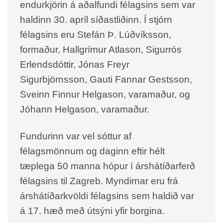
endurkjörin á aðalfundi félagsins sem var
haldinn 30. apríl síðastliðinn. Í stjórn
félagsins eru Stefán Þ. Lúðvíksson,
formaður, Hallgrímur Atlason, Sigurrós
Erlendsdóttir, Jónas Freyr
Sigurbjörnsson, Gauti Fannar Gestsson,
Sveinn Finnur Helgason, varamaður, og
Jóhann Helgason, varamaður.
Fundurinn var vel sóttur af
félagsmönnum og daginn eftir hélt
tæplega 50 manna hópur í árshátíðarferð
félagsins til Zagreb. Myndirnar eru frá
árshátíðarkvöldi félagsins sem haldið var
á 17. hæð með útsýni yfir borgina.