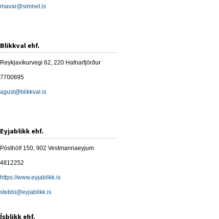
mavar@simnet.is
Blikkval ehf.
Reykjavíkurvegi 62, 220 Hafnarfjörður
7700895
agust@blikkval.is
Eyjablikk ehf.
Pósthólf 150, 902 Vestmannaeyjum
4812252
https://www.eyjablikk.is
stebbi@eyjablikk.is
Ísblikk ehf.