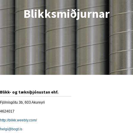
Blikksmiðjurnar
Blikk- og tækniþjónustan ehf.
Fjölnisgötu 3b, 603 Akureyri
4624017
http://blikk.weebly.com/
helgi@bogt.is