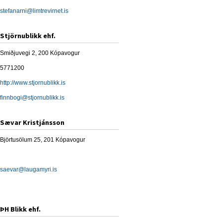
stefanarni@limtrevirnet.is
Stjörnublikk ehf.
Smiðjuvegi 2, 200 Kópavogur
5771200
http://www.stjornublikk.is
finnbogi@stjornublikk.is
Sævar Kristjánsson
Björtusölum 25, 201 Kópavogur
saevar@laugamyri.is
ÞH Blikk ehf.