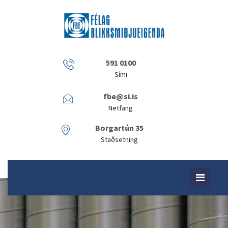
591 0100
Sími
fbe@si.is
Netfang
Borgartún 35
Staðsetning