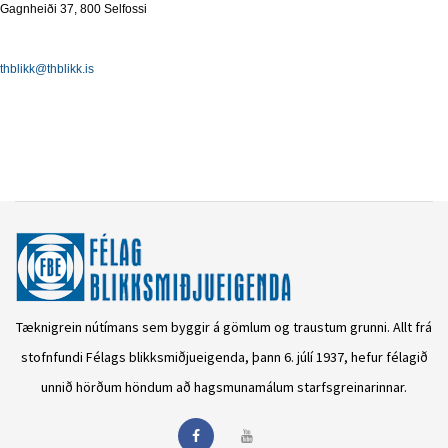
Gagnheiði 37, 800 Selfossi
thblikk@thblikk.is
Tæknigrein nútímans sem byggir á gömlum og traustum grunni. Allt frá
stofnfundi Félags blikksmiðjueigenda, þann 6. júlí 1937, hefur félagið
unnið hörðum höndum að hagsmunamálum starfsgreinarinnar.