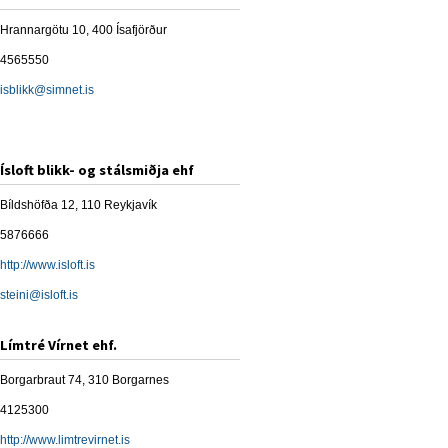
Hrannargötu 10, 400 Ísafjörður
4565550
isblikk@simnet.is
Ísloft blikk- og stálsmiðja ehf
Bíldshöfða 12, 110 Reykjavík
5876666
http://www.isloft.is
steini@isloft.is
Límtré Vírnet ehf.
Borgarbraut 74, 310 Borgarnes
4125300
http://www.limtrevirnet.is