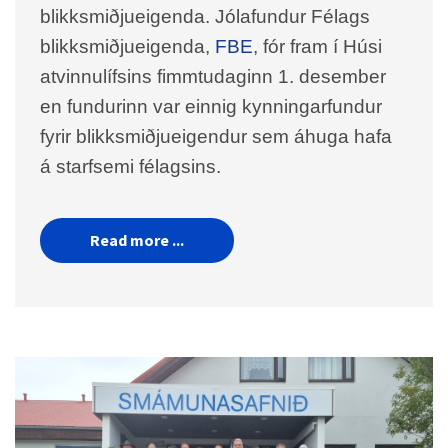
blikksmiðjueigenda. Jólafundur Félags
blikksmiðjueigenda,
FBE
, fór fram í Húsi
atvinnulífsins fimmtudaginn 1. desember
en fundurinn var einnig kynningarfundur
fyrir blikksmiðjueigendur sem áhuga hafa
á starfsemi félagsins.
Read more ...