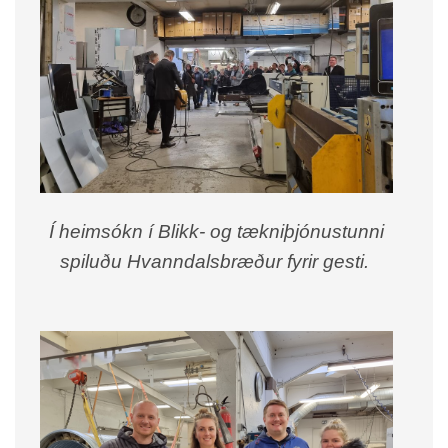
Í heimsókn í Blikk- og tækniþjónustunni
spiluðu Hvanndalsbræður fyrir gesti.