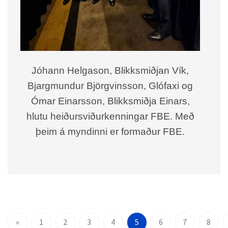
Jóhann Helgason, Blikksmiðjan Vík,
Bjargmundur Björgvinsson, Glófaxi og
Ómar Einarsson, Blikksmiðja Einars,
hlutu heiðursviðurkenningar FBE. Með
þeim á myndinni er formaður FBE.
«
1
2
3
4
5
6
7
8