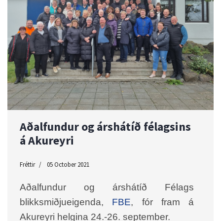
Aðalfundur og árshátíð félagsins
á Akureyri
Fréttir
05 October 2021
Aðalfundur og árshátíð Félags
blikksmiðjueigenda,
FBE
, fór fram á
Akureyri helgina 24.-26. september.