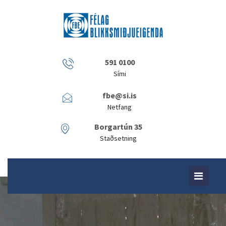
591 0100
Sími
fbe@si.is
Netfang
Borgartún 35
Staðsetning