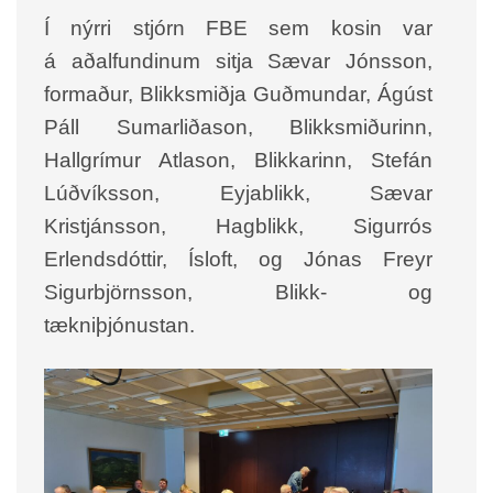
Í nýrri stjórn FBE sem kosin var
á aðalfundinum sitja Sævar Jónsson,
formaður, Blikksmiðja Guðmundar, Ágúst
Páll Sumarliðason, Blikksmiðurinn,
Hallgrímur Atlason, Blikkarinn, Stefán
Lúðvíksson, Eyjablikk, Sævar
Kristjánsson, Hagblikk, Sigurrós
Erlendsdóttir, Ísloft, og Jónas Freyr
Sigurbjörnsson, Blikk- og
tækniþjónustan.