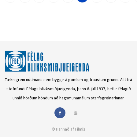
Tæknigrein nútímans sem byggir á gömlum og traustum grunni. Allt frá
stofnfundi Félags blikksmiðjueigenda, þann 6. júlí 1937, hefur félagið
unnið hörðum höndum að hagsmunamálum starfsgreinarinnar.
© Hannað af
Filmís