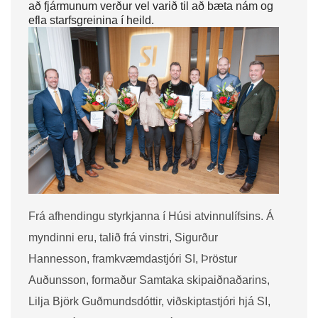
að fjármunum verður vel varið til að bæta nám og
efla starfsgreinina í heild.
Frá afhendingu styrkjanna í Húsi atvinnulífsins. Á
myndinni eru, talið frá vinstri, Sigurður
Hannesson, framkvæmdastjóri SI, Þröstur
Auðunsson, formaður Samtaka skipaiðnaðarins,
Lilja Björk Guðmundsdóttir, viðskiptastjóri hjá SI,