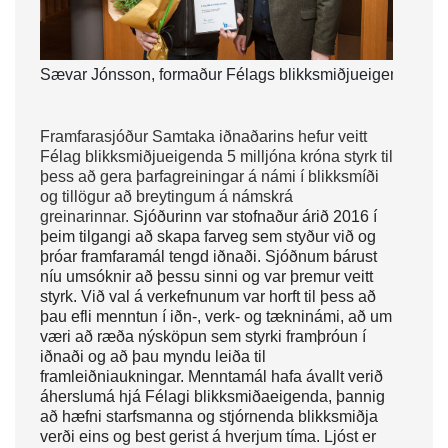
Sævar Jónsson, formaður Félags blikksmiðjueigenda, og Á
Framfarasjóður Samtaka iðnaðarins hefur veitt
Félag blikksmiðjueigenda 5 milljóna króna styrk til
þess að gera þarfagreiningar á námi í blikksmíði
og tillögur að breytingum á námskrá
greinarinnar.
Sjóðurinn var stofnaður árið 2016 í
þeim tilgangi að skapa
farveg sem styður við og
þróar framfaramál tengd iðnaði. Sjóðnum bárust
níu umsóknir að þessu sinni og var þremur veitt
styrk. Við val á verkefnunum var horft til þess að
þau efli menntun í iðn-, verk- og tækninámi, að um
væri að ræða nýsköpun sem styrki framþróun í
iðnaði og að þau myndu leiða til
framleiðniaukningar. Menntamál hafa ávallt verið
áherslumá hjá Félagi blikksmiðaeigenda, þannig
að hæfni starfsmanna og stjórnenda blikksmiðja
verði eins og best gerist á hverjum tíma. Ljóst er