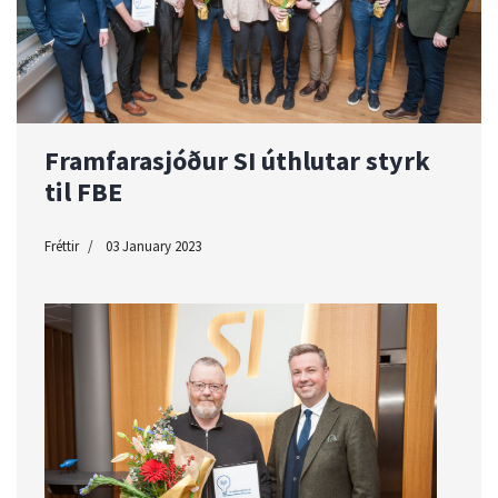
Framfarasjóður SI úthlutar styrk
til FBE
Fréttir
03 January 2023