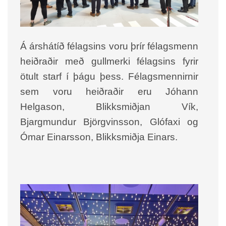
Á árshátíð félagsins voru þrír félagsmenn
heiðraðir með gullmerki félagsins fyrir
ötult starf í þágu þess. Félagsmennirnir
sem voru heiðraðir eru Jóhann
Helgason, Blikksmiðjan Vík,
Bjargmundur Björgvinsson, Glófaxi og
Ómar Einarsson, Blikksmiðja Einars.