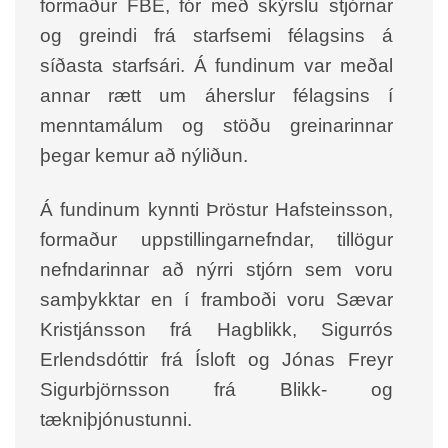
formaður FBE, fór með skýrslu stjórnar
og greindi frá starfsemi félagsins á
síðasta starfsári. Á fundinum var meðal
annar rætt um áherslur félagsins í
menntamálum og stöðu greinarinnar
þegar kemur að nýliðun.
Á fundinum kynnti Þröstur Hafsteinsson,
formaður uppstillingarnefndar, tillögur
nefndarinnar að nýrri stjórn sem voru
samþykktar en í framboði voru Sævar
Kristjánsson frá Hagblikk, Sigurrós
Erlendsdóttir frá Ísloft og Jónas Freyr
Sigurbjörnsson frá Blikk- og
tækniþjónustunni.