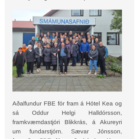
Aðalfundur FBE fór fram á Hótel Kea og
sá Oddur Helgi Halldórsson,
framkvæmdastjóri Blikkrás, á Akureyri
um fundarstjórn. Sævar Jónsson,