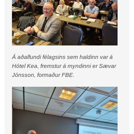
Á aðalfundi félagsins sem haldinn var á
Hótel Kea, fremstur á myndinni er Sævar
Jónsson, formaður FBE.