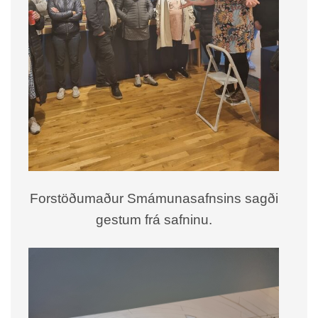
Forstöðumaður Smámunasafnsins sagði
gestum frá safninu.