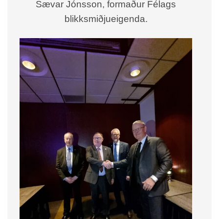
Sævar Jónsson, formaður Félags
blikksmiðjueigenda.