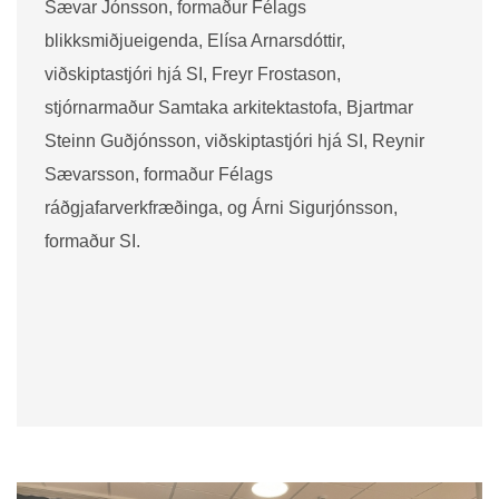
Sævar Jónsson, formaður Félags
blikksmiðjueigenda, Elísa Arnarsdóttir,
viðskiptastjóri hjá SI, Freyr Frostason,
stjórnarmaður Samtaka arkitektastofa, Bjartmar
Steinn Guðjónsson, viðskiptastjóri hjá SI, Reynir
Sævarsson, formaður Félags
ráðgjafarverkfræðinga, og Árni Sigurjónsson,
formaður SI.