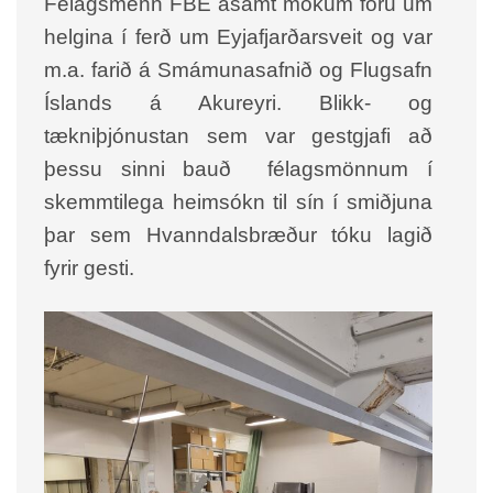
Félagsmenn FBE ásamt mökum fóru um
helgina í ferð um Eyjafjarðarsveit og var
m.a. farið á Smámunasafnið og Flugsafn
Íslands á Akureyri. Blikk- og
tækniþjónustan sem var gestgjafi að
þessu sinni bauð félagsmönnum í
skemmtilega heimsókn til sín í smiðjuna
þar sem Hvanndalsbræður tóku lagið
fyrir gesti.